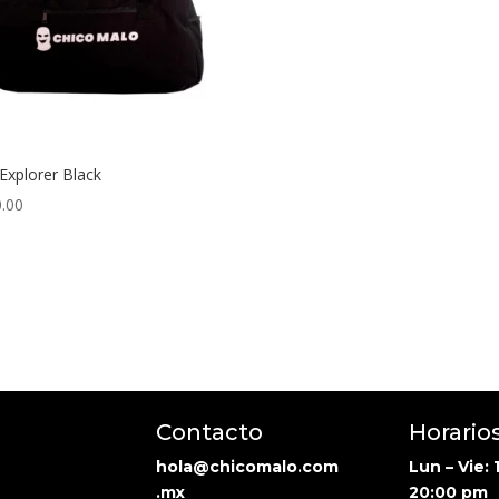
Explorer Black
.00
Contacto
Horario
llow
hola@chicomalo.com
Lun – Vie:
.mx
20:00 pm