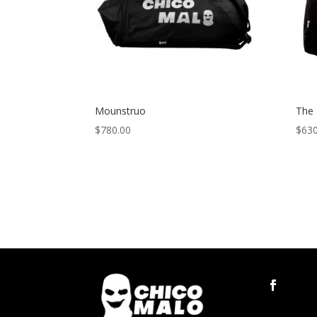
Mounstruo
The 
$
780.00
$
630
Fo